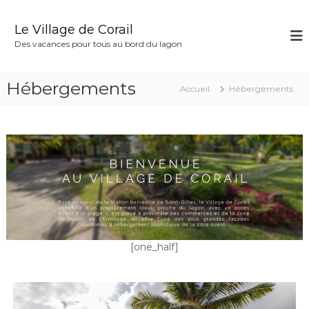
A
l
Le Village de Corail
l
Des vacances pour tous au bord du lagon
e
r
a
Hébergements
Accueil
Hébergements
u
c
o
n
t
e
n
u
[one_half]