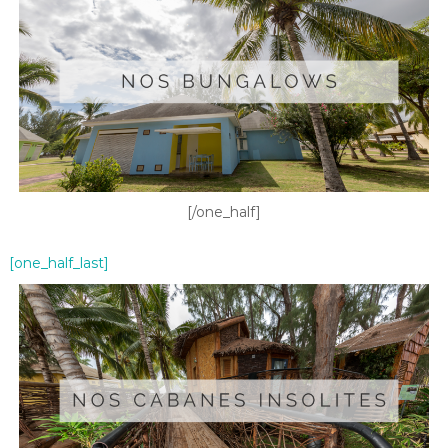
[/one_half]
[one_half_last]